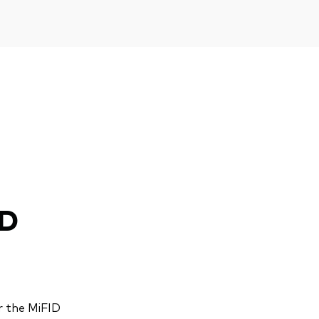
ID
r the MiFID