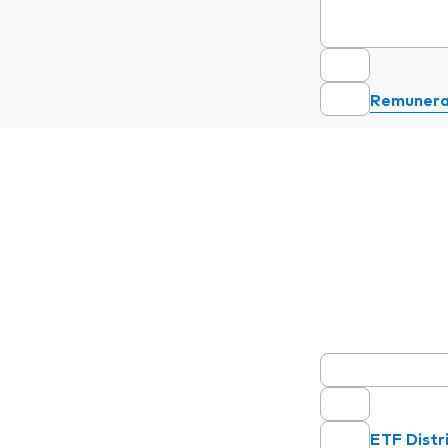
Remunerat
ETF Distr