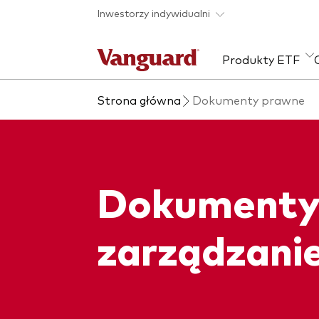
Skip to main content
Inwestorzy indywidualni
Produkty ETF
Strona główna
Dokumenty prawne
Zobacz wszystkie
Zapobieganie
Kla
produkty ETF
oszustwom
Akcj
Sta
Dokumenty 
Wie
ESG
zarządzani