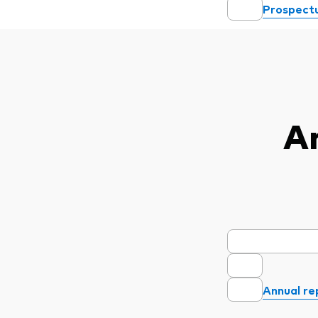
Prospectu
A
Annual re