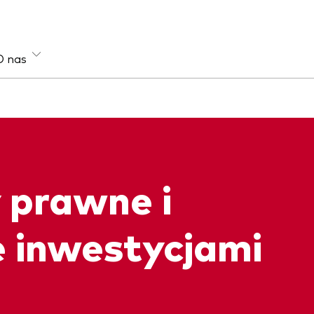
O nas
sa aktywów
Strategia
e
Aktywna
łodochodowe
Indeksowa
prawne i
loaktywowe
e inwestycjami