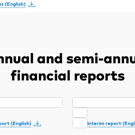
s (English)
nnual and semi-annu
financial reports
port (English)
Interim report (Engl